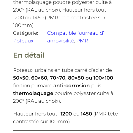
thermolaquage poudre polyester cuite à
200° (RAL au choix). Hauteur hors tout :
1200 ou 1450 (PMR tête contrastée sur
100mm).
Catégorie:
Compatible fourreau d’
Poteaux
amovibilité
, 
PMR
En détail
Poteaux urbains en tube carré d’acier de
50×50, 60×60, 70×70, 80×80 ou 100×100
finition primaire
anti-corrosion
puis
thermolaquage
poudre polyester cuite à
200° (RAL au choix).
Hauteur hors tout :
1200
ou
1450
(PMR tête
contrastée sur 100mm).