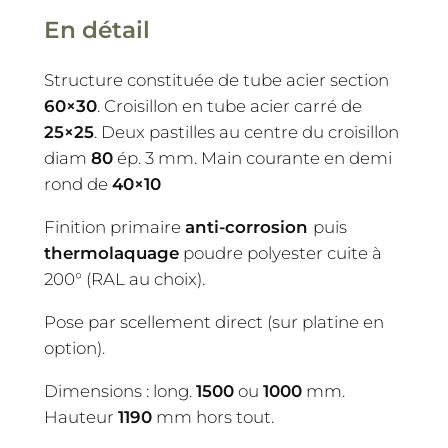
En détail
Structure constituée de tube acier section
60×30
. Croisillon en tube acier carré de
25×25
. Deux pastilles au centre du croisillon
diam
80
ép. 3 mm. Main courante en demi
rond de
40×10
Finition primaire
anti-corrosion
puis
thermolaquage
poudre polyester cuite à
200° (RAL au choix).
Pose par scellement direct (sur platine en
option).
Dimensions : long.
1500
ou
1000
mm.
Hauteur
1190
mm hors tout.