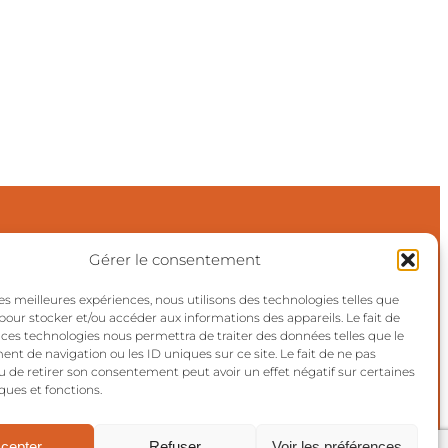
Gérer le consentement
 les meilleures expériences, nous utilisons des technologies telles que
©2024 Aktuels
 pour stocker et/ou accéder aux informations des appareils. Le fait de
 ces technologies nous permettra de traiter des données telles que le
t de navigation ou les ID uniques sur ce site. Le fait de ne pas
Réalisation:
et voilà le travail
u de retirer son consentement peut avoir un effet négatif sur certaines
ques et fonctions.
cepter
Refuser
Voir les préférences