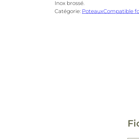
Inox brossé.
Catégorie:
Poteaux
Compatible fo
Fi