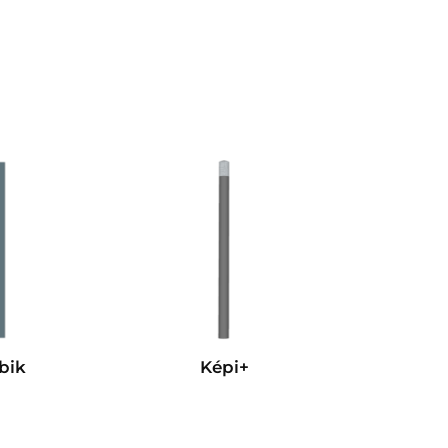
bik
Képi+