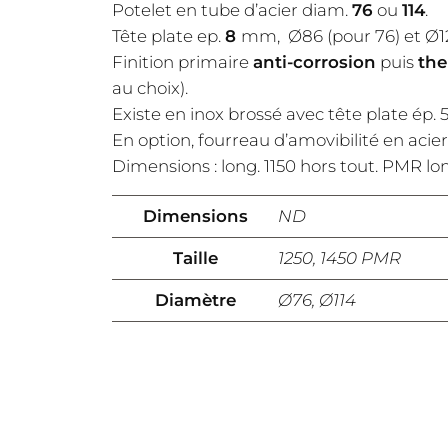
Potelet en tube d’acier diam.
76
ou
114
.
Tête plate ep.
8
mm, Ø86 (pour 76) et Ø125
Finition primaire
anti-corrosion
puis
th
au choix).
Existe en inox brossé avec tête plate ép
En option, fourreau d’amovibilité en acier 
Dimensions : long. 1150 hors tout. PMR l
Dimensions
ND
Taille
1250, 1450 PMR
Diamètre
Ø76, Ø114