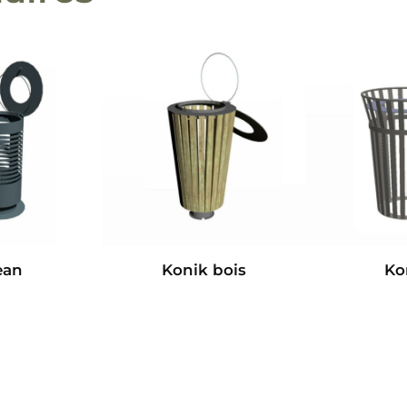
ean
Konik bois
Kor