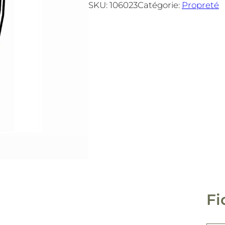
SKU:
106023
Catégorie:
Propreté
Fi