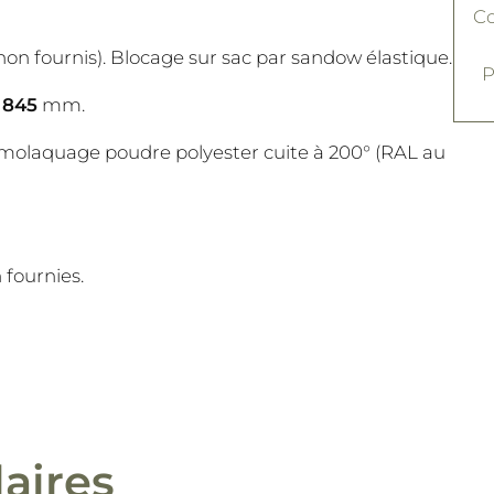
Co
 non fournis). Blocage sur sac par sandow élastique.
P
r
845
mm.
ermolaquage poudre polyester cuite à 200° (RAL au
 fournies.
laires